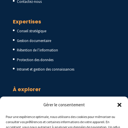
Contactez-nous
Expertises
Conseil stratégique
Gestion documentaire
Rétention de l’information
Protection des données
Intranet et gestion des connaissances
À explorer
Blogue
Gérer le consentement
Ressources
Pour une expérience optimale, nous utilisons des cookies pour mémoriser ou
Foire aux questions
consulter vos préférences et certaines informations de votre appareil. En
acceptant, vous nous autorisez à analyser vos données de navigation. Un refus