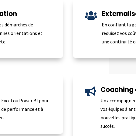
cation
Externalis

os démarches de
En confiant la ge
onnes orientations et
réduisez vos coû
ète.
une continuité 
Coaching 

 Excel ou Power BI pour
Un accompagneme
rs de performance et à
vos équipes à ant
en.
nouvelles pratiq
succès.