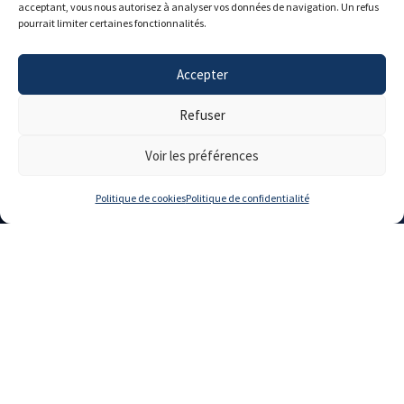
acceptant, vous nous autorisez à analyser vos données de navigation. Un refus
pourrait limiter certaines fonctionnalités.
Accepter
Refuser
Voir les préférences
Politique de cookies
Politique de confidentialité
À quoi s’attendre avec
nous
Nous vous donnons les moyens de profiter des