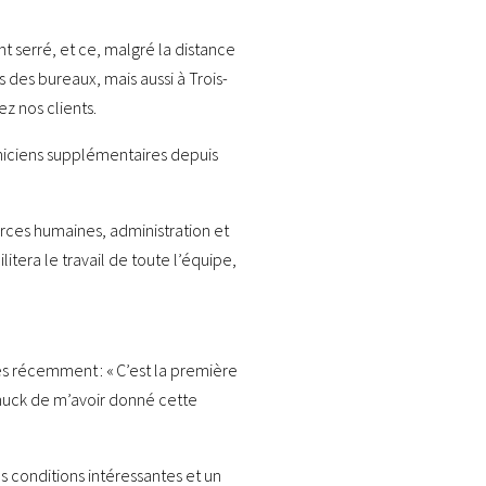
 serré, et ce, malgré la distance
des bureaux, mais aussi à Trois-
z nos clients.
hniciens supplémentaires depuis
urces humaines, administration et
itera le travail de toute l’équipe,
es récemment : « C’est la première
 Chuck de m’avoir donné cette
s conditions intéressantes et un