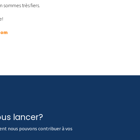
n sommes très fiers.
e!
com
us lancer?
ment nous pouvons contribuer à vos