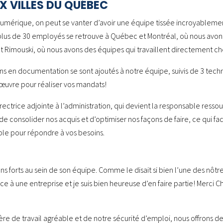
 VILLES DU QUÉBEC
érique, on peut se vanter d’avoir une équipe tissée incroyablement
lus de 30 employés se retrouve à Québec et Montréal, où nous avons 
 Rimouski, où nous avons des équipes qui travaillent directement che
ns en documentation se sont ajoutés à notre équipe, suivis de 3 tec
’œuvre pour réaliser vos mandats!
ctrice adjointe à l’administration, qui devient la responsable resso
e consolider nos acquis et d’optimiser nos façons de faire, ce qui facil
ble pour répondre à vos besoins.
 forts au sein de son équipe. Comme le disait si bien l’une des nôtr
ce à une entreprise et je suis bien heureuse d’en faire partie! Merci
re de travail agréable et de notre sécurité d’emploi, nous offrons de