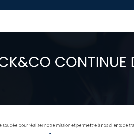
UCK&CO CONTINUE 
soudée pour réaliser notre mission et permettre à nos clients de tr