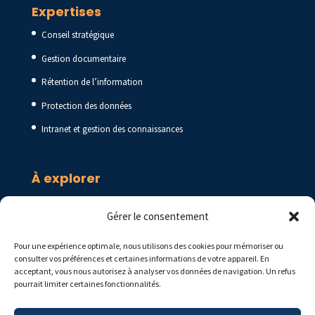
Expertises
Conseil stratégique
Gestion documentaire
Rétention de l’information
Protection des données
Intranet et gestion des connaissances
À explorer
Blogue
Gérer le consentement
Ressources
Pour une expérience optimale, nous utilisons des cookies pour mémoriser ou
Foire aux questions
consulter vos préférences et certaines informations de votre appareil. En
acceptant, vous nous autorisez à analyser vos données de navigation. Un refus
pourrait limiter certaines fonctionnalités.