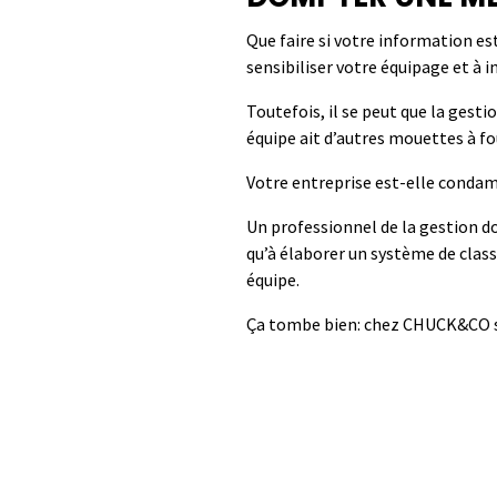
Que faire si votre information e
sensibiliser votre équipage et à i
Toutefois, il se peut que la gest
équipe
ait d’autres mouettes à fou
Votre entreprise est-elle condamn
U
n
professionnel de la gestion 
qu’à
élaborer
un
système de clas
équipe.
Ça tombe bien
:
chez CHUCK&CO