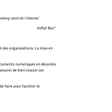
iceberg vient de l’interne!
if
ef
Ret
*
n des organisations
.
La mise en
documents numériques en désordre
’assurer de
bien
classer
c
es
de faire
pour faciliter le