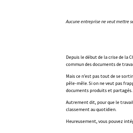
Aucune entreprise
ne veut mettre se
Depuis le début de la
crise de la
C
commun des documents de travail 
Ma
is c
e n’est pas tout
de se sortir
pêle-mêle.
S
i on ne veut pas
frap
document
s
produits
et partagés
Autrement dit, p
our
que
le travai
classement
au quotidien
.
Heureusement,
vous pouvez inté