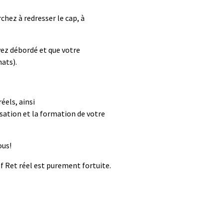
chez à redresser le cap, à
yez débordé et que votre
hats).
éels, ainsi
sation et la formation de votre
ous!
ef
Ret
réel
est purement fortuite
.