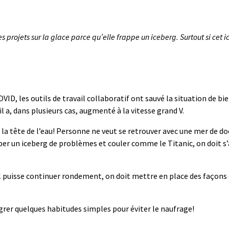
s projets sur la glace
parce
qu’
elle
frappe un iceberg.
Surtout si cet 
H
OVID
,
les
outils de travail collaboratif
ont sauvé
la situation d
e
bie
a, dans plusieurs cas, augmenté à la vitesse grand V.
 la tête de
l’eau
!
Personne ne veut se retrouver avec une mer de 
per un iceberg de problèmes et
couler comme le Titanic, on doit s
.
l
puisse continuer rondement
, on doit mettre en place des façons 
grer
quelques
habitudes
simples
pour
éviter le
naufrage!