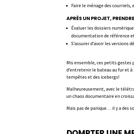
Faire le ménage des courriels
,
APRÈS UN PROJET, PRENDR
Évaluer les dossiers numériques 
documentation de référence et
S’assurer d’avoir les versions d
Mis
ensemble, ces petits gestes
p
d’entretenir le bateau au fur et 
tempêtes et des icebergs!
Ma
lheureusement,
a
vec le télétr
un chaos documentaire en croiss
Mais
p
as de panique…
il y a des
so
DOMPTER UNE ME