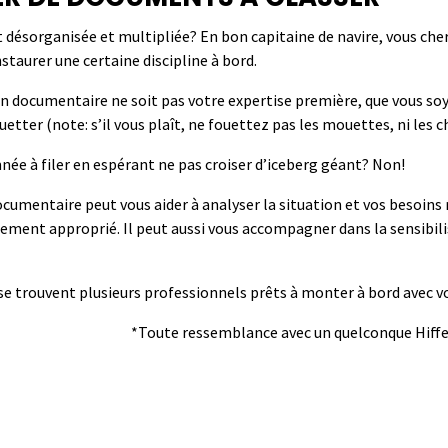
st désorganisée et
multipliée?
En bon capitaine de navire, vous cher
nstaurer une certaine discipline à bord.
ion documentaire ne soit pas votre expertise première, que vous so
etter (note: s’il vous plaît, ne fouettez pas les mouettes, ni les c
ée à filer en espérant ne pas croiser d’iceberg
géant?
Non!
documentaire peut vous
aider à
analyser la situation et vos besoins r
sement approprié
.
Il peut aussi vous accompagner dans la sensibili
se trouvent plusieurs professionnels prêts à monter à bord avec v
*
T
oute ressemblance avec un quelconque
Hiff