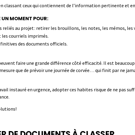
 en classant ceux qui contiennent de l’information pertinente et e
E UN MOMENT POUR
:
reliés au projet : retirer les brouillons, les notes, les mémos, les 
 les courriels imprimés.
éfinitives des documents officiels.
euvent faire une grande différence côté efficacité
.
Il est beaucoup 
à mesure que de prévoir une journée de corvée… qui finit par ne jam
avail
instauré
en urgence
,
adopter ces habites risque de ne pas suffi
ance
.
lutions!
R DE DOCUMENTS À CLASSER