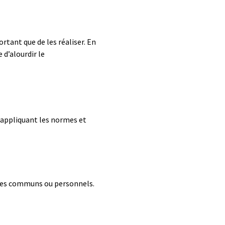
ortant que de les réaliser. En
 d’
alourdi
r
le
 appliquant les normes et
paces communs ou personnels.