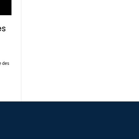
es
e des