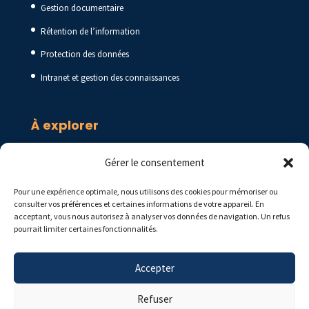
Gestion documentaire
Rétention de l’information
Protection des données
Intranet et gestion des connaissances
À explorer
Blogue
Gérer le consentement
Ressources
Pour une expérience optimale, nous utilisons des cookies pour mémoriser ou
Foire aux questions
consulter vos préférences et certaines informations de votre appareil. En
acceptant, vous nous autorisez à analyser vos données de navigation. Un refus
pourrait limiter certaines fonctionnalités.
Accepter
Politique de confidentialité
Refuser
Politique de cookies (CA)