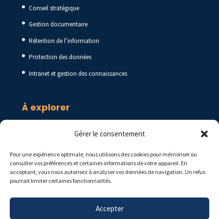
Conseil stratégique
Gestion documentaire
Rétention de l’information
Protection des données
Intranet et gestion des connaissances
À explorer
Blogue
Gérer le consentement
Ressources
Pour une expérience optimale, nous utilisons des cookies pour mémoriser ou
Foire aux questions
consulter vos préférences et certaines informations de votre appareil. En
acceptant, vous nous autorisez à analyser vos données de navigation. Un refus
pourrait limiter certaines fonctionnalités.
Accepter